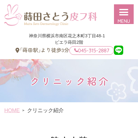
蒔田さとう皮フ科
神奈川県横浜市南区花之木町3丁目48-1
ビエラ蒔田2階
｢蒔田駅｣より徒歩
3
分
045-315-2887
クリニック紹介
HOME
クリニック紹介